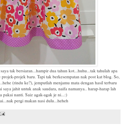
ya tak bersiaran...hampir dua tahun kot...huhu...tak tahulah apa
 projek-projek baru. Tapi tak berkesempatan nak post kat blog. So,
.hehe (rindu ke?), jemputlah menjamu mata dengan hasil terbaru
ni saya jahit untuk anak saudara, naifa namanya.. harap-harap lah
a pakai nanti. Saiz agak-agak je ni...:)
ai...nak pergi makan nasi dulu...heheh