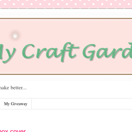
ake better...
My Giveaway
box cover