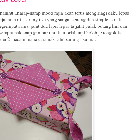
...hahihu...harap-harap mood rajin akan terus mengiringi daku lepas
 kerja lama ni...sarung tisu yang sangat senang dan simple je nak
empat sama, jahit dua lapis lepas tu jahit pulak butang kiri dan
k sempat nak snap gambar untuk tutorial..tapi boleh je tengok kat
deo2 macam mana cara nak jahit sarung tisu ni...