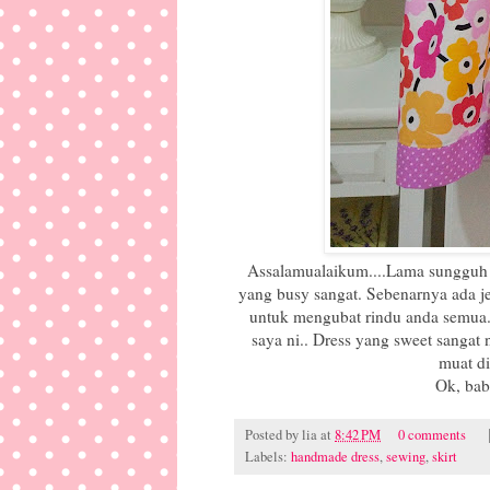
Assalamualaikum....Lama sungguh sa
yang busy sangat. Sebenarnya ada je
untuk mengubat rindu anda semua..
saya ni.. Dress yang sweet sangat 
muat di
Ok, bab
Posted by
lia
at
8:42 PM
0 comments
Labels:
handmade dress
,
sewing
,
skirt