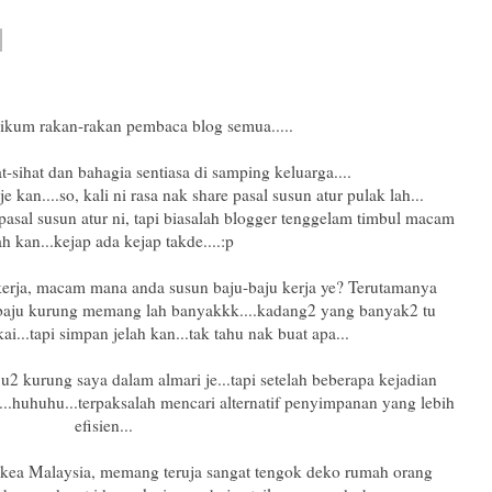
ikum rakan-rakan pembaca blog semua.....
-sihat dan bahagia sentiasa di samping keluarga....
 je kan....so, kali ni rasa nak share pasal susun atur pulak lah...
pasal susun atur ni, tapi biasalah blogger tenggelam timbul macam
ah kan...kejap ada kejap takde....:p
kerja, macam mana anda susun baju-baju kerja ye? Terutamanya
 baju kurung memang lah banyakkk....kadang2 yang banyak2 tu
...tapi simpan jelah kan...tak tahu nak buat apa...
2 kurung saya dalam almari je...tapi setelah beberapa kejadian
...huhuhu...terpaksalah mencari alternatif penyimpanan yang lebih
efisien...
 Ikea Malaysia, memang teruja sangat tengok deko rumah orang