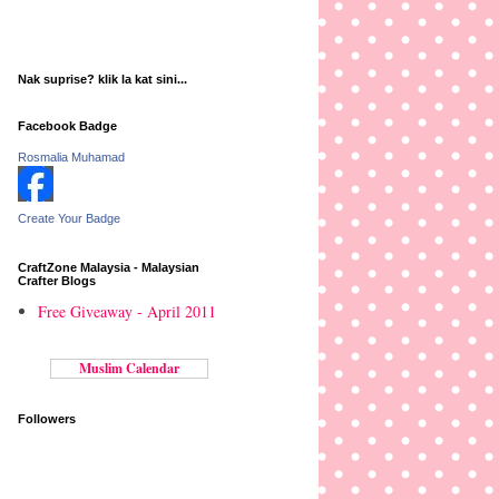
Nak suprise? klik la kat sini...
Facebook Badge
Rosmalia Muhamad
Create Your Badge
CraftZone Malaysia - Malaysian
Crafter Blogs
Free Giveaway - April 2011
Muslim Calendar
Followers