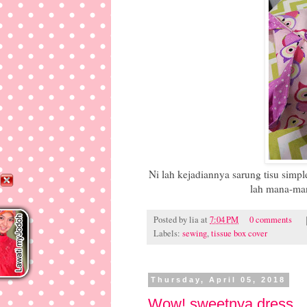
Ni lah kejadiannya sarung tisu simple
lah mana-man
Posted by
lia
at
7:04 PM
0 comments
Labels:
sewing
,
tissue box cover
Thursday, April 05, 2018
Wow! sweetnya dress...