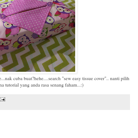
...nak cuba buat?hehe....search "sew easy tissue cover".. nanti pilih
a tutorial yang anda rasa senang faham...:)
.