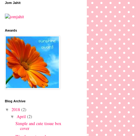
Jom Jahit
Awards
Blog Archive
2018
(2)
▼
April
(2)
▼
Simple and cute tissue box
cover