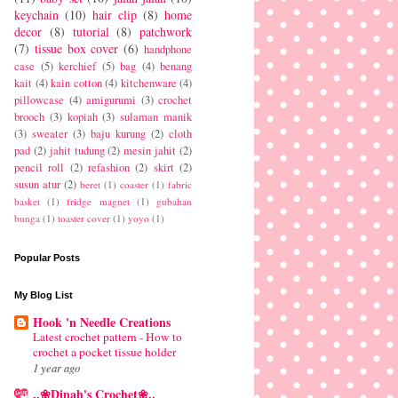
keychain
(10)
hair clip
(8)
home
decor
(8)
tutorial
(8)
patchwork
(7)
tissue box cover
(6)
handphone
case
(5)
kerchief
(5)
bag
(4)
benang
kait
(4)
kain cotton
(4)
kitchenware
(4)
pillowcase
(4)
amigurumi
(3)
crochet
brooch
(3)
kopiah
(3)
sulaman manik
(3)
sweater
(3)
baju kurung
(2)
cloth
pad
(2)
jahit tudung
(2)
mesin jahit
(2)
pencil roll
(2)
refashion
(2)
skirt
(2)
susun atur
(2)
beret
(1)
coaster
(1)
fabric
basket
(1)
fridge magnet
(1)
gubahan
bunga
(1)
toaster cover
(1)
yoyo
(1)
Popular Posts
My Blog List
Hook 'n Needle Creations
Latest crochet pattern - How to
crochet a pocket tissue holder
1 year ago
..❀Dinah's Crochet❀..