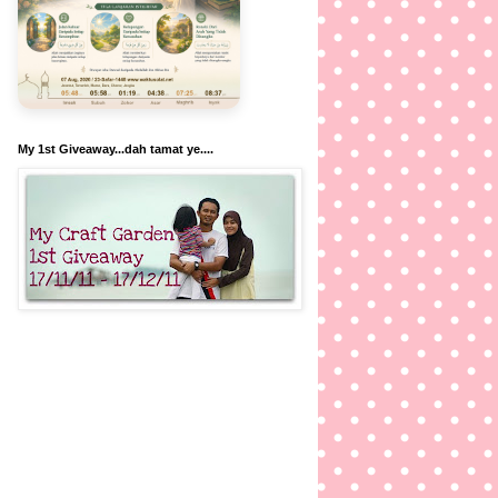
My 1st Giveaway...dah tamat ye....