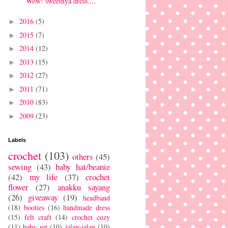
Wow! sweetnya dress....
2016
(5)
►
2015
(7)
►
2014
(12)
►
2013
(15)
►
2012
(27)
►
2011
(71)
►
2010
(83)
►
2009
(23)
►
Labels
crochet
(103)
others
(45)
sewing
(43)
baby hat/beanie
(42)
my life
(37)
crochet
flower
(27)
anakku sayang
(26)
giveaway
(19)
headband
(18)
booties
(16)
handmade dress
(15)
felt craft
(14)
crochet cozy
(11)
baby set
(10)
jalan-jalan
(10)