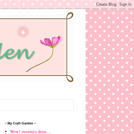
~ My Craft Garden ~
Wow! sweetnya dress....